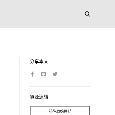
分享本文
資源連結
前往原始連結