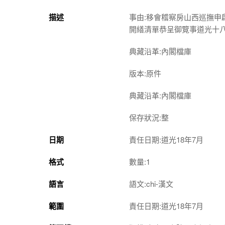
描述
事由:移會稽察房山西巡撫
開繕清單恭呈御覽事道光十
典藏沿革:內閣檔庫
版本:原件
典藏沿革:內閣檔庫
保存狀況:整
日期
責任日期:道光18年7月
格式
數量:1
語言
語文:chi-漢文
範圍
責任日期:道光18年7月