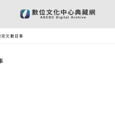
糧完欠數目事
事