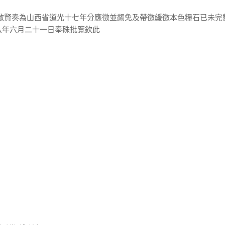
申啟賢奏為山西省道光十七年分應徵並蠲免及帶徵緩徵本色糧石已未完
八年六月二十一日奉硃批覽欽此