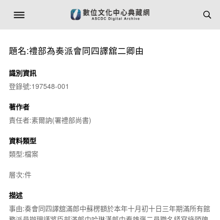
題名:禮部為奏派會同四譯舘二卿由
識別資訊
登錄號:197548-001
著作者
責任者:素爾訥(署禮部尚書)
資料類型
類型:檔案
層次:件
描述
事由:奏會同四譯舘滿郎中蘇楞額於本年十月初十日三年期滿所有館
務派員辦理謹將臣部滿郎中哈琳漢郎中秦雄褒二員職名繕寫綠頭牌