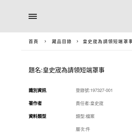
首頁
藏品目錄
皇史宬為請領短端罩
題名:皇史宬為請領短端罩事
識別資訊
登錄號:197327-001
著作者
責任者:皇史宬
資料類型
類型:檔案
層次:件