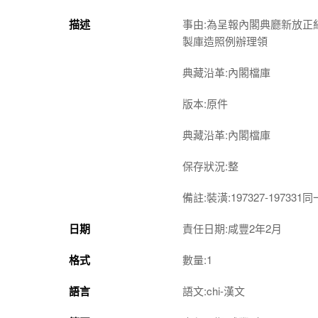
描述
事由:為呈報內閣典廳新放
製庫造照例辦理領
典藏沿革:內閣檔庫
版本:原件
典藏沿革:內閣檔庫
保存狀況:整
備註:裝潢:197327-19733
日期
責任日期:咸豐2年2月
格式
數量:1
語言
語文:chi-漢文