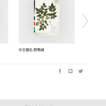
中文種名:野鴨椿