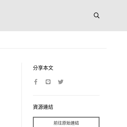
分享本文
資源連結
前往原始連結