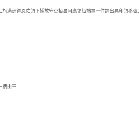
正紅旗滿洲得恩佐領下補放守吏栢昌阿應領短端罩一件請出具印領移咨
1同一摘由單