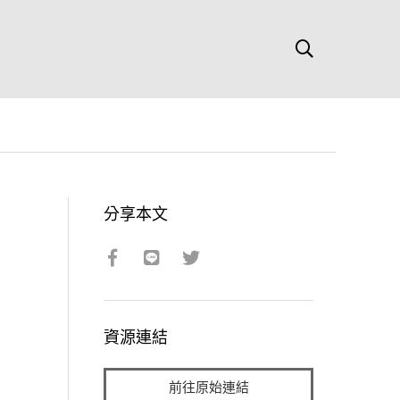
分享本文
資源連結
前往原始連結