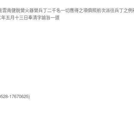
派往雲南健銳營火器營兵丁二千名一切應得之項俱照前次派往兵丁之例
二年五月十三日奉清字諭旨一道
8-17670625)