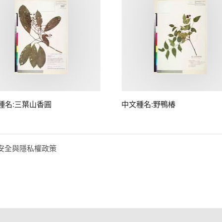
種名:三葉山香圓
中文種名:野鴨椿
安全與隱私權政策