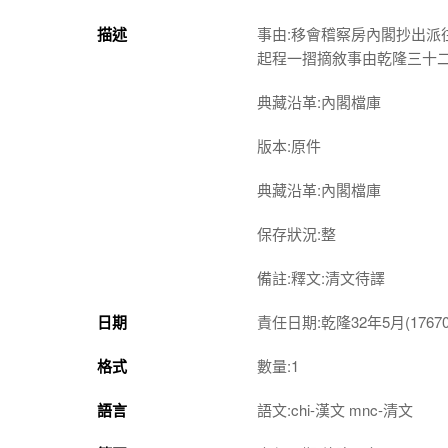
描述
事由:移會稽察房內閣抄出
起程一摺摘敘事由乾隆三十
典藏沿革:內閣檔庫
版本:原件
典藏沿革:內閣檔庫
保存狀況:整
備註:釋文:清文待譯
日期
責任日期:乾隆32年5月(1767052
格式
數量:1
語言
語文:chi-漢文 mnc-清文