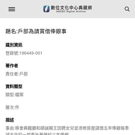
題名:戶部為請賞借俸銀事
識別資訊
登錄號:196449-001
著作者
責任者:戶部
資料類型
類型:檔案
層次:件
描述
事由:移會典籍廳和碩諴親王因聘女兒並添修房屋請借五年俸銀每季
減半坐扣一摺奉旨著借給三年俸銀