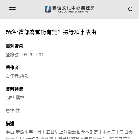
題名:禮部為堂銜有無升遷等項事故由
識別資訊
登錄號:195292-001
著作者
責任者:禮部
資料類型
類型:檔案
層次:件
描述
事由:恭照本年十月十五日皇上升殿頒詔今本部定于本月二十二日奏
派前引大臣一員相應移會內閣典籍廳將前送奏派前引冊寶亭之堂銜