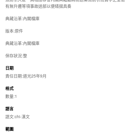
有無升遷等項事故送部以便繕摺具奏
典藏沿革:內閣檔庫
版本:原件
典藏沿革:內閣檔庫
保存狀況:整
日期
責任日期:道光25年9月
格式
數量:1
語言
語文:chi-漢文
範圍