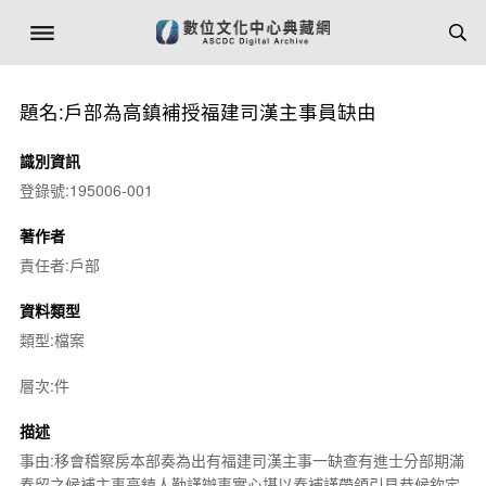
題名:戶部為高鎮補授福建司漢主事員缺由
識別資訊
登錄號:195006-001
著作者
責任者:戶部
資料類型
類型:檔案
層次:件
描述
事由:移會稽察房本部奏為出有福建司漢主事一缺查有進士分部期滿
奏留之候補主事高鎮人勤謹辦事實心堪以奏補謹帶領引見恭候欽定