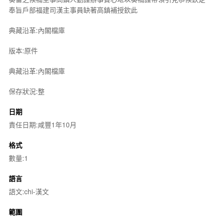
奉旨戶部福建司漢主事員缺著高鎮補授欽此
典藏沿革:內閣檔庫
版本:原件
典藏沿革:內閣檔庫
保存狀況:整
日期
責任日期:咸豐1年10月
格式
數量:1
語言
語文:chi-漢文
範圍