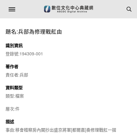
題名:兵部為修理戰舡由
識別資訊
登錄號:194309-001
著作者
責任者:兵部
資料類型
類型:檔案
層次:件
描述
事由:移會稽察房內閣抄出盛京將軍[都爾嘉]奏修理戰舡一摺