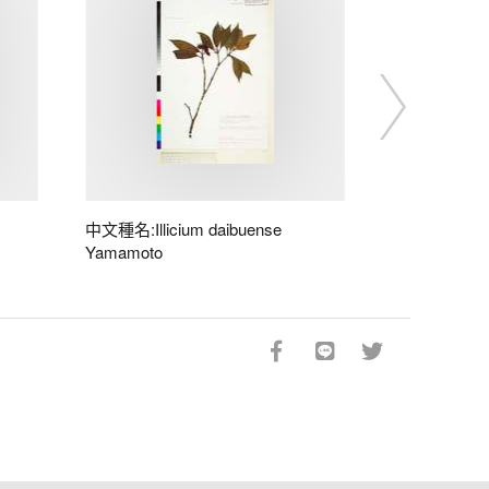
中文種名:Illicium daibuense
Yamamoto