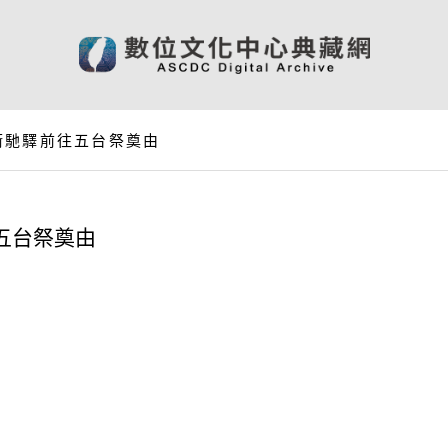
衛馳驛前往五台祭奠由
五台祭奠由