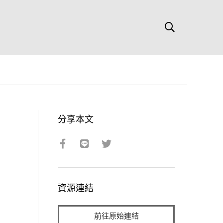
分享本文
資源連結
前往原始連結