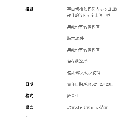
描述
事由:移會稽察房內閣抄出
那什的等因清字上諭一道
典藏沿革:內閣檔庫
版本:原件
典藏沿革:內閣檔庫
保存狀況:整
備註:釋文:清文待譯
日期
責任日期:乾隆52年2月23日
格式
數量:1
語言
語文:chi-漢文 mnc-清文