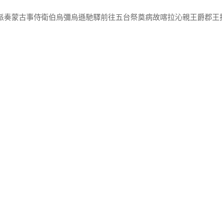
出派奏蒙古事侍衛伯烏彌烏遜馳驛前往五台祭奠病故喀拉沁親王爵郡王