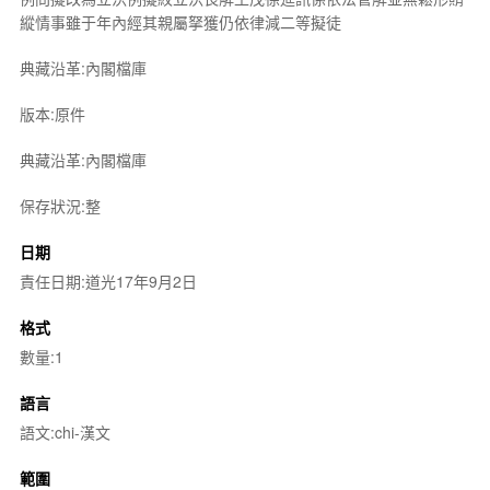
縱情事雖于年內經其親屬拏獲仍依律減二等擬徒
典藏沿革:內閣檔庫
版本:原件
典藏沿革:內閣檔庫
保存狀況:整
日期
責任日期:道光17年9月2日
格式
數量:1
語言
語文:chi-漢文
範圍