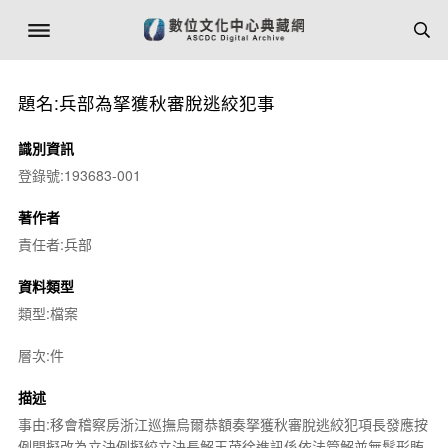
題名:兵部為拏獲秋審脫逃絞犯事
識別資訊
登錄號:193683-001
著作者
責任者:兵部
資料類型
類型:檔案
層次:件
描述
事由:移會稽察房浙江巡撫烏爾恭額奏拏獲秋審脫逃絞犯項長發應按
例問擬改為立決例擬絞立決長解王茂徐進訊係依法管解並無鬆形賄