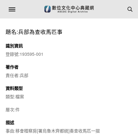
題名:兵部為查收馬匹事
識別資訊
登錄號:193595-001
著作者
責任者:兵部
資料類型
類型:檔案
層次:件
描述
事由:移會稽察房[署烏魯木齊都統]奏查收馬匹一摺