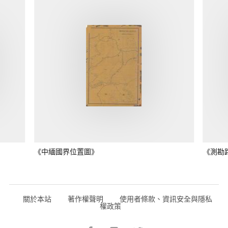
《中緬國界位置圖》
《測勘
關於本站
著作權聲明
使用者條款、資訊安全與隱私
權政策