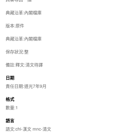
典藏沿革:內閣檔庫
版本:原件
典藏沿革:內閣檔庫
保存狀況:整
備註:釋文:清文待譯
日期
責任日期:道光7年9月
格式
數量:1
語言
語文:chi-漢文 mnc-清文