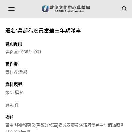
題名:兵部為廢員當差三年期滿事
識別資訊
登錄號:193581-001
著作者
責任者:兵部
資料類型
類型:檔案
層次:件
描述
事由:移會稽察房[黑龍江將軍]祿成奏廢員塔清阿當差三年期滿照例
具奏等因一摺