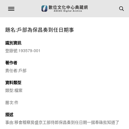
題名:戶部為保昌奏到任日期事
識別資訊
登錄號:193579-001
著作者
責任者:戶部
資料類型
類型:檔案
層次:件
描述
事由:移會稽察房盛京工部侍郎保昌奏到任日期一摺奉硃批知道了