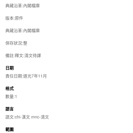
典藏沿革:內閣檔庫
版本:原件
典藏沿革:內閣檔庫
保存狀況:整
備註:釋文:清文待譯
日期
責任日期:道光7年11月
格式
數量:1
語言
語文:chi-漢文 mnc-清文
範圍