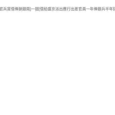
奏官兵賞借俸餉銀兩]一摺[借給盛京派出應行出差官員一年俸銀兵半年錢