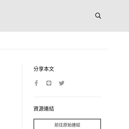
分享本文
資源連結
前往原始連結