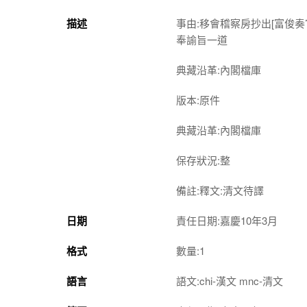
描述
事由:移會稽察房抄出[富俊
奉諭旨一道
典藏沿革:內閣檔庫
版本:原件
典藏沿革:內閣檔庫
保存狀況:整
備註:釋文:清文待譯
日期
責任日期:嘉慶10年3月
格式
數量:1
語言
語文:chi-漢文 mnc-清文