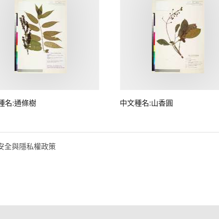
種名:通條樹
中文種名:山香圓
安全與隱私權政策