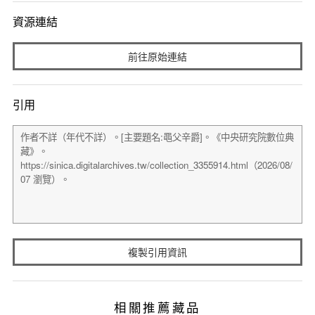
資源連結
前往原始連結
引用
複製引用資訊
相關推薦藏品