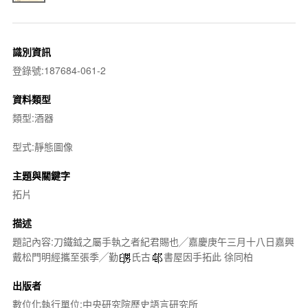
識別資訊
登錄號:187684-061-2
資料類型
類型:酒器
型式:靜態圖像
主題與關鍵字
拓片
描述
題記內容:刀鐵鉞之屬手執之者紀君賜也╱嘉慶庚午三月十八日嘉興
戴松門明經攜至張季╱勤
氏古
書屋因手拓此 徐同柏
出版者
數位化執行單位:中央研究院歷史語言研究所