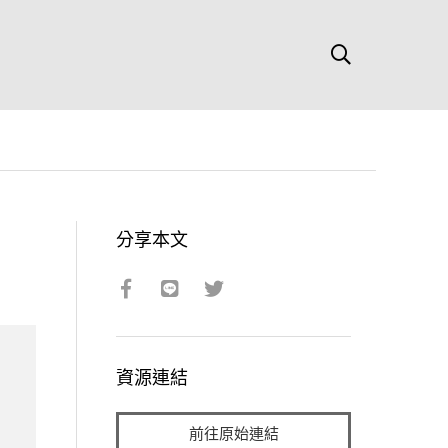
分享本文
資源連結
前往原始連結