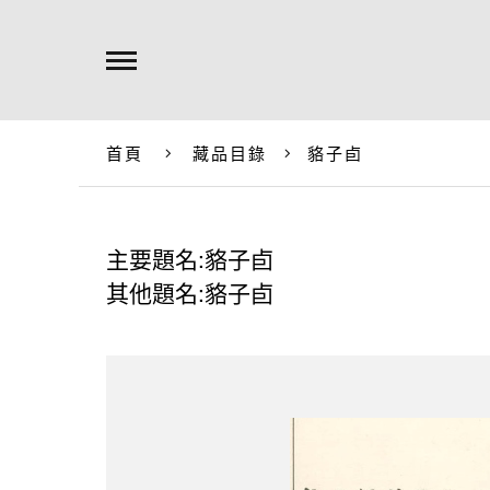
首頁
藏品目錄
貉子卣
主要題名:貉子卣
其他題名:貉子卣