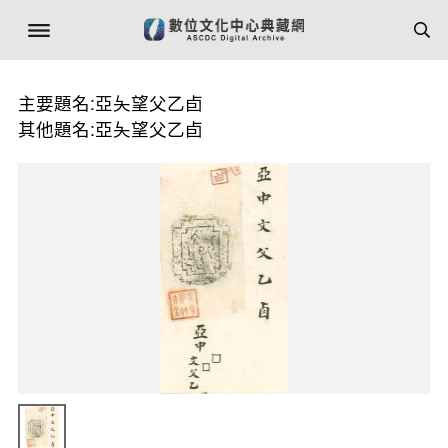
主要題名:亞夨望父乙卣
其他題名:亞夨望父乙卣