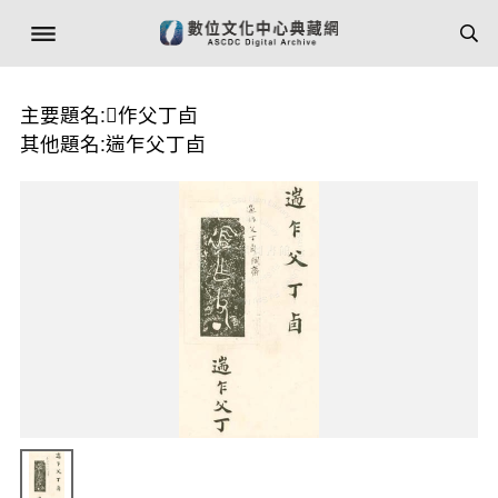
主要題名:𩬂作父丁卣
其他題名:遄乍父丁卣