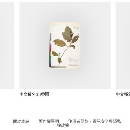
中文種名:山香圓
中文種
關於本站
著作權聲明
使用者條款、資訊安全與隱私
權政策