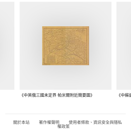
《中英俄三國未定界 帕米爾附近簡要圖》
《中蘇
關於本站
著作權聲明
使用者條款、資訊安全與隱私
權政策