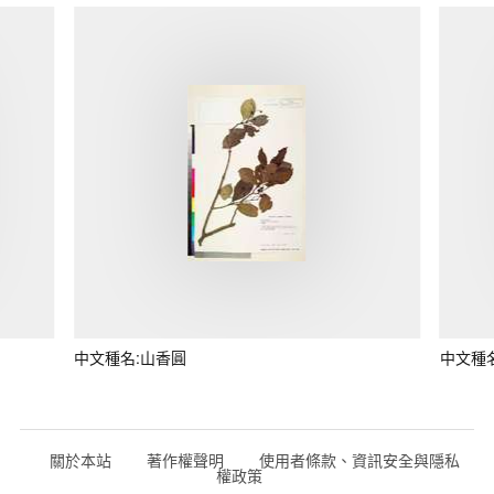
中文種名:山香圓
中文種
關於本站
著作權聲明
使用者條款、資訊安全與隱私
權政策