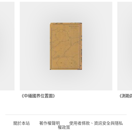
《中緬國界位置圖》
《測勘
關於本站
著作權聲明
使用者條款、資訊安全與隱私
權政策