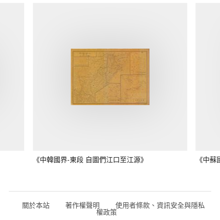
《中韓國界-東段 自圖們江口至江源》
《中蘇
關於本站
著作權聲明
使用者條款、資訊安全與隱私
權政策