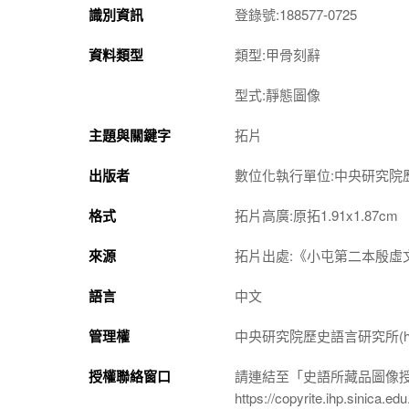
識別資訊
登錄號:188577-0725
資料類型
類型:甲骨刻辭
型式:靜態圖像
主題與關鍵字
拓片
出版者
數位化執行單位:中央研究院
格式
拓片高廣:原拓1.91x1.87cm
來源
拓片出處:《小屯第二本殷虛文
語言
中文
管理權
中央研究院歷史語言研究所(http://w
授權聯絡窗口
請連結至「史語所藏品圖像
https://copyrite.ihp.sinica.