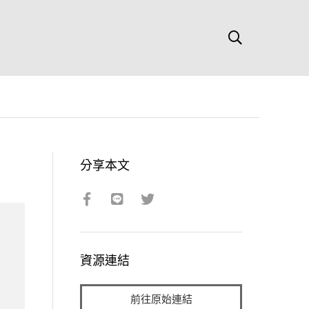
分享本文
資源連結
前往原始連結