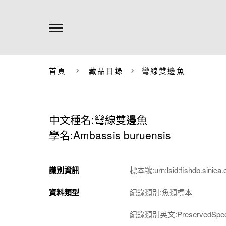
首頁
藏品目錄
彎線雙邊魚
中文種名:彎線雙邊魚
學名:Ambassis buruensis
識別資訊
標本號:urn:lsid:fishdb.sinica.
資料類型
紀錄類別:魚類標本
紀錄類別英文:PreservedSpec