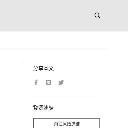
分享本文
資源連結
前往原始連結