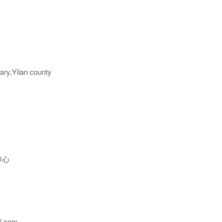
ry,Yilan county
中心
l.com