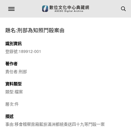
題名:刑部為知照鬥毆案由
識別資訊
登錄號:189912-001
著作者
責任者:刑部
資料類型
類型:檔案
層次:件
描述
事由:移會稽察房廂藍旂滿洲都統奏送四十九等鬥毆一案