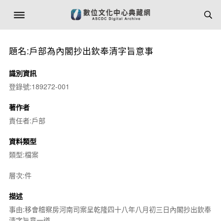
題名:戶部為內閣抄出欽奉清字旨意事
識別資訊
登錄號:189272-001
著作者
責任者:戶部
資料類型
類型:檔案
層次:件
描述
事由:移會稽察房河南司案呈乾隆四十八年八月初三日內閣抄出欽奉
清字旨意一道