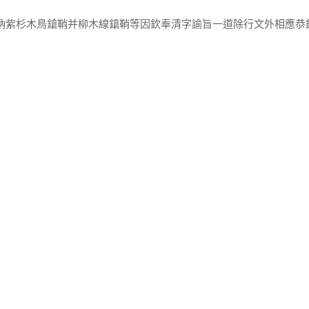
獻納紫杉木鳥鎗鞘并柳木線鎗鞘等因欽奉清字諭旨一道除行文外相應恭