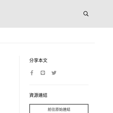
分享本文
資源連結
前往原始連結