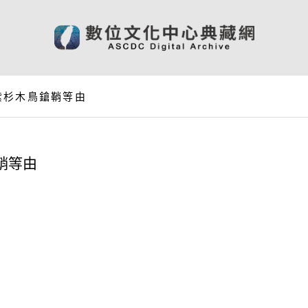
紫杉木鳥鎗鞘等由
鞘等由