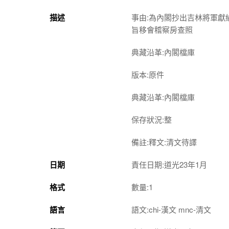
描述
事由:為內閣抄出吉林將軍
旨移會稽察房查照
典藏沿革:內閣檔庫
版本:原件
典藏沿革:內閣檔庫
保存狀況:整
備註:釋文:清文待譯
日期
責任日期:道光23年1月
格式
數量:1
語言
語文:chi-漢文 mnc-清文