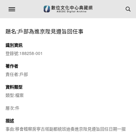
題名:戶部為進京陛見遵旨回任事
識別資訊
登錄號:188258-001
著作者
責任者:戶部
資料類型
類型:檔案
層次:件
描述
事由:移會稽察房寧古塔副都統班迪奏進京陛見遵旨回任日期一摺