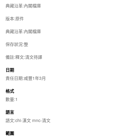
典藏沿革:內閣檔庫
版本:原件
典藏沿革:內閣檔庫
保存狀況:整
備註:釋文:清文待譯
日期
責任日期:咸豐1年3月
格式
數量:1
語言
語文:chi-漢文 mnc-清文
範圍