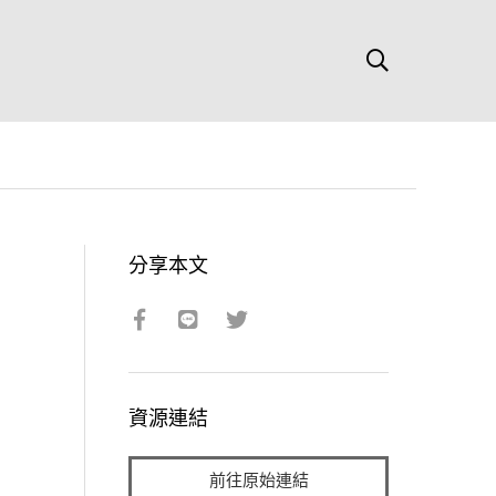
分享本文
資源連結
前往原始連結