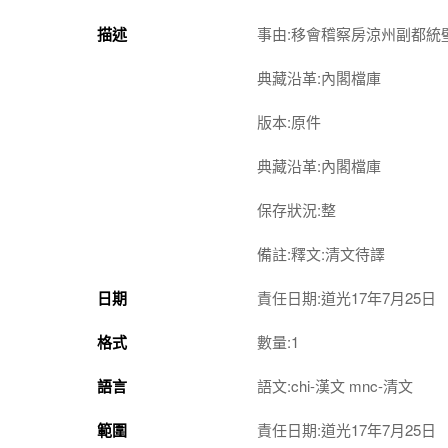
描述
事由:移會稽察房涼州副都
典藏沿革:內閣檔庫
版本:原件
典藏沿革:內閣檔庫
保存狀況:整
備註:釋文:清文待譯
日期
責任日期:道光17年7月25日
格式
數量:1
語言
語文:chi-漢文 mnc-清文
範圍
責任日期:道光17年7月25日