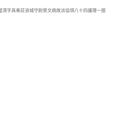
統璧清字具奏莊浪城守尉景文病故派協領八十四護理一摺