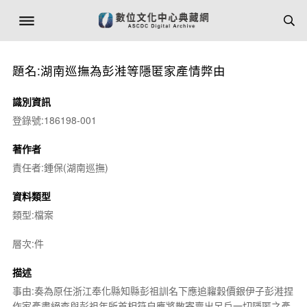
題名:湖南巡撫為彭溎等隱匿家產情弊由
識別資訊
登錄號:186198-001
著作者
責任者:鍾保(湖南巡撫)
資料類型
類型:檔案
層次:件
描述
事由:奏為原任浙江奉化縣知縣彭祖訓名下應追糶穀價銀伊子彭溎捏
作家產盡絕查與彭祖年所首相符自應將散寄賣出另戶一切隱匿之產