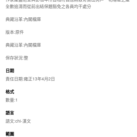
全數追清而從前出結保題豁免之各員均干處分
典藏沿革:內閣檔庫
版本:原件
典藏沿革:內閣檔庫
保存狀況:整
日期
責任日期:雍正13年4月2日
格式
數量:1
語言
語文:chi-漢文
範圍