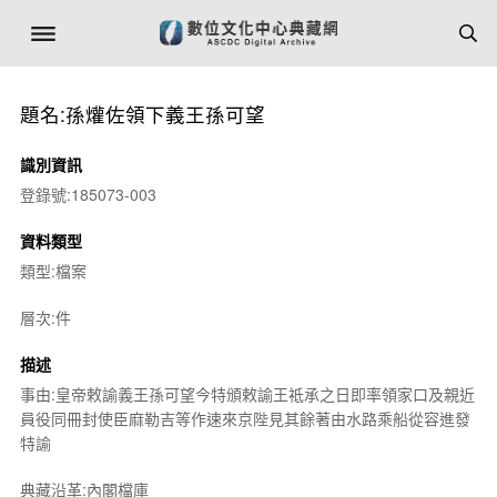
題名:孫爟佐領下義王孫可望
識別資訊
登錄號:185073-003
資料類型
類型:檔案
層次:件
描述
事由:皇帝敕諭義王孫可望今特頒敕諭王祗承之日即率領家口及親近
員役同冊封使臣麻勒吉等作速來京陛見其餘著由水路乘船從容進發
特諭
典藏沿革:內閣檔庫