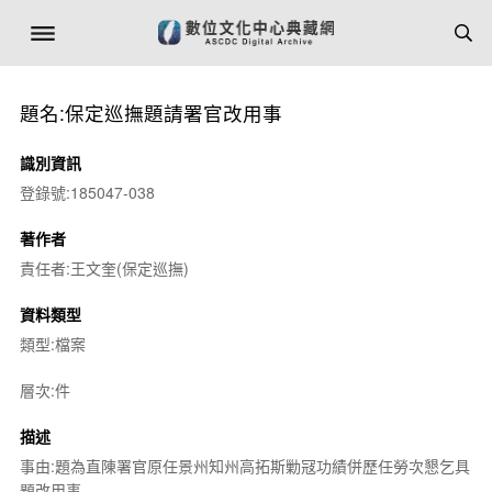
題名:保定巡撫題請署官改用事
識別資訊
登錄號:185047-038
著作者
責任者:王文奎(保定巡撫)
資料類型
類型:檔案
層次:件
描述
事由:題為直陳署官原任景州知州高拓斯勦冦功績併歷任勞次懇乞具
題改用事