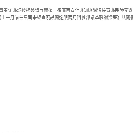
 貢奏知縣誤被揭參請旨開復一摺廣西宣化縣知縣謝澐接審縣民陸元歡
實止一月前任臬司未經查明誤開逾限兩月附參部議革職謝澐著准其開