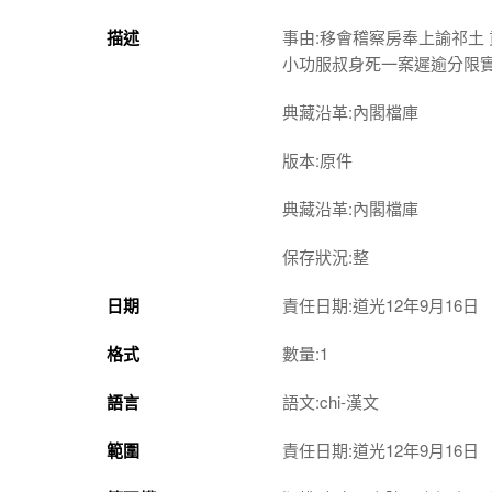
描述
事由:移會稽察房奉上諭祁土
小功服叔身死一案遲逾分限
典藏沿革:內閣檔庫
版本:原件
典藏沿革:內閣檔庫
保存狀況:整
日期
責任日期:道光12年9月16日
格式
數量:1
語言
語文:chi-漢文
範圍
責任日期:道光12年9月16日