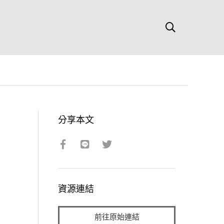
分享本文
資源連結
前往原始連結