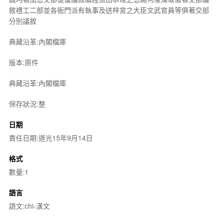
敘禮工二部並各衙門派有執事及送梓宮之大臣文武官員等俱著交部
分別議敘
典藏沿革:內閣檔庫
版本:原件
典藏沿革:內閣檔庫
保存狀況:整
日期
責任日期:道光15年9月14日
格式
數量:1
語言
語文:chi-漢文