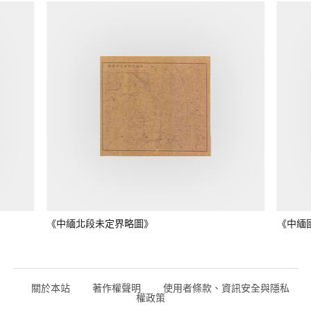
《中緬北段未定界略圖》
《中緬
關於本站
著作權聲明
使用者條款、資訊安全與隱私
權政策