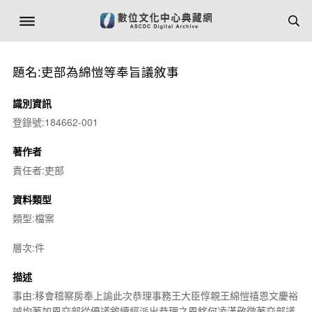
題名:吏部為綿愷等奉旨議敘事
識別資訊
登錄號:184662-001
著作者
責任者:吏部
資料類型
類型:檔案
層次:件
描述
事由:移會稽察房奉上諭此次恭理事務王大臣惇親王綿愷禧恩文慶裕
誠均著加恩交部從優議敘續經派出恭理之恩銘何凌漢敬徵著交部議