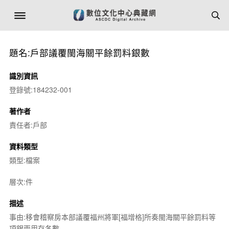
題名:戶部議覆閩海關平餘罰料銀數
識別資訊
登錄號:184232-001
著作者
責任者:戶部
資料類型
類型:檔案
層次:件
描述
事由:移會稽察房本部議覆福州將軍[福增格]所奏閩海關平餘罰料等
項銀兩用存各數