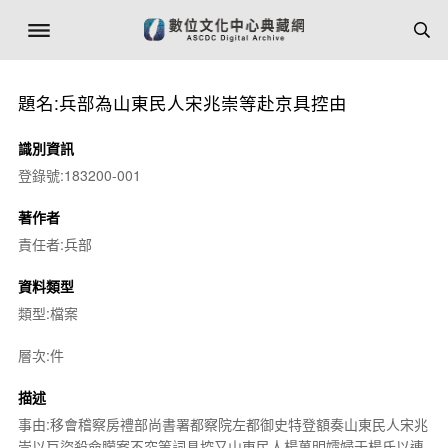
題名:兵部為山東民人宋兆崇等赴京具控由
識別資訊
登錄號:183200-001
著作者
責任者:兵部
資料類型
類型:檔案
層次:件
描述
事由:移會稽察房禮部尚書署都察院左都御史特登額奏山東民人宋兆
崇以巨盜殺命朦案不究等詞具控又山東民人楊萬明孀婦于楊氏以連