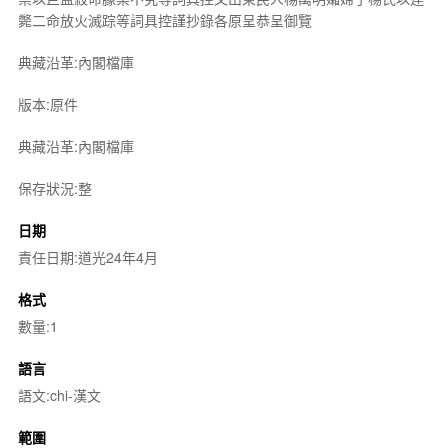
斃二命放火滅踪等詞具控謹抄錄各原呈恭呈御覽
典藏沿革:內閣檔庫
版本:原件
典藏沿革:內閣檔庫
保存狀況:整
日期
責任日期:道光24年4月
格式
數量:1
語言
語文:chi-漢文
範圍