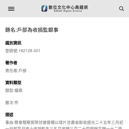
題名:戶部為收捐監銀事
識別資訊
登錄號:182128-001
著作者
責任者:戶部
資料類型
類型:檔案
層次:件
描述
事由:移會稽察房陝甘總督楊以增片甘肅省新收道光二十五年三月初
一日起至月底止收捐監生三名共收銀三百二十四兩餘平銀一十二兩