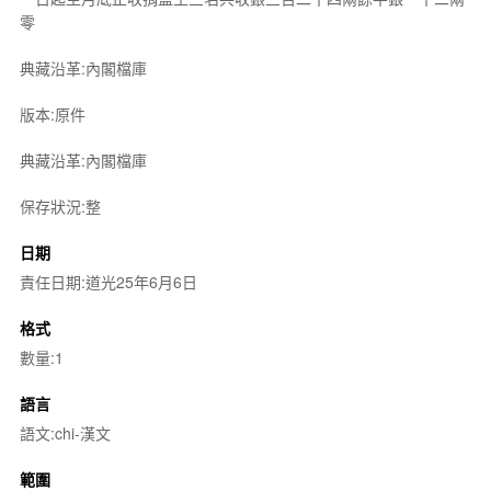
零
典藏沿革:內閣檔庫
版本:原件
典藏沿革:內閣檔庫
保存狀況:整
日期
責任日期:道光25年6月6日
格式
數量:1
語言
語文:chi-漢文
範圍