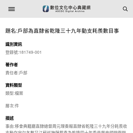
題名:戶部為直隸省乾隆三十九年動支耗羨數目事
識別資訊
登錄號:181749-001
著作者
責任者:戶部
資料類型
類型:檔案
層次:件
描述
事由:移會典籍廳直隸總督周元理奏報直隸省乾隆三十九年分耗羨收
支動存完欠各數又江蘇巡撫薩載奏為乾隆四十年委員督商領辦復辦