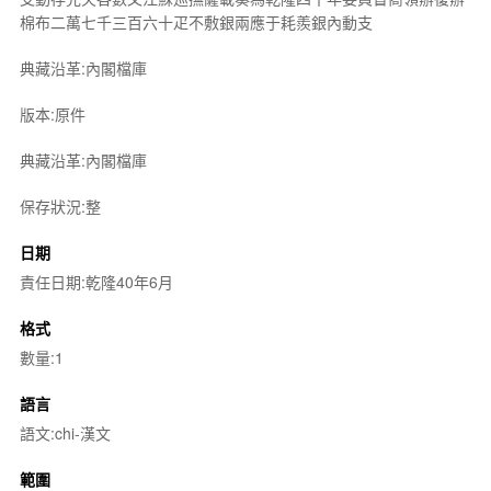
棉布二萬七千三百六十疋不敷銀兩應于耗羨銀內動支
典藏沿革:內閣檔庫
版本:原件
典藏沿革:內閣檔庫
保存狀況:整
日期
責任日期:乾隆40年6月
格式
數量:1
語言
語文:chi-漢文
範圍