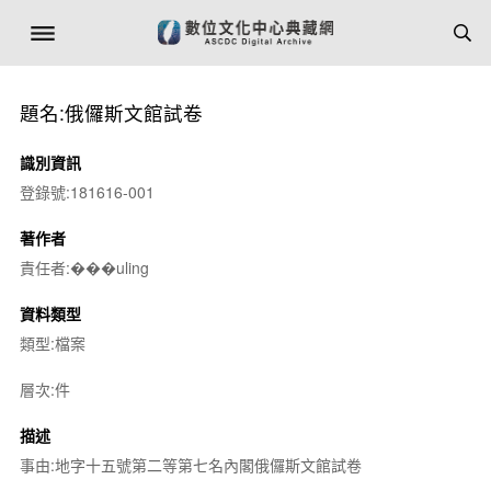
題名:俄儸斯文館試卷
識別資訊
登錄號:181616-001
著作者
責任者:���uling
資料類型
類型:檔案
層次:件
描述
事由:地字十五號第二等第七名內閣俄儸斯文館試卷