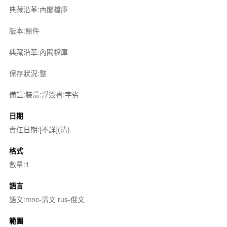
典藏沿革:內閣檔庫
版本:原件
典藏沿革:內閣檔庫
保存狀況:整
備註:裝潢:浮簽書:字劣
日期
責任日期:[不詳](清)
格式
數量:1
語言
語文:mnc-清文 rus-俄文
範圍