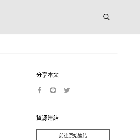
分享本文
資源連結
前往原始連結