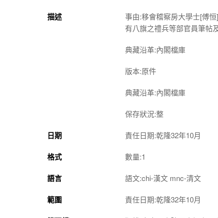
描述
事由:移會稽察房大學士[傅
有八旗之禮兵等部官員筆帖
典藏沿革:內閣檔庫
版本:原件
典藏沿革:內閣檔庫
保存狀況:整
日期
責任日期:乾隆32年10月
格式
數量:1
語言
語文:chi-漢文 mnc-清文
範圍
責任日期:乾隆32年10月