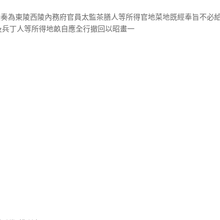
恒]奏為東陵西陵內務府官員太監茶膳人等所得官地菜地既經奉旨不必
及兵丁人等所得地畝自應全行撤回以昭畫一