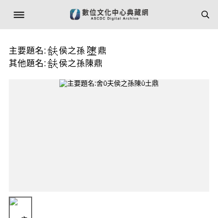
主要題名:
侯之孫
鼎
其他題名:
侯之孫陳鼎