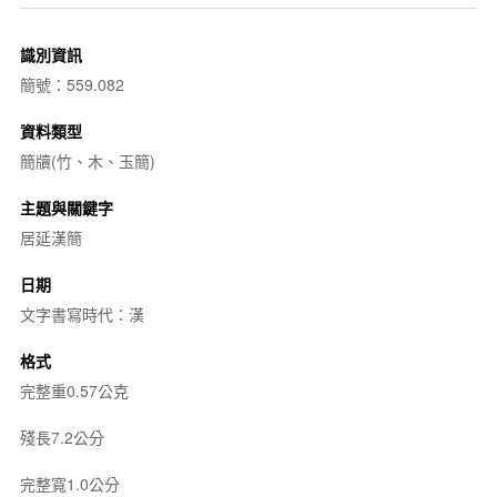
識別資訊
簡號：559.082
資料類型
簡牘(竹、木、玉簡)
主題與關鍵字
居延漢簡
日期
文字書寫時代：漢
格式
完整重0.57公克
殘長7.2公分
完整寬1.0公分