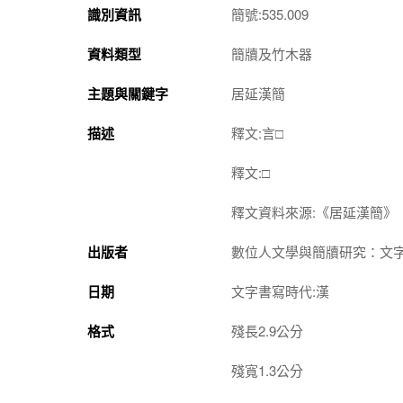
識別資訊
簡號:535.009
資料類型
簡牘及竹木器
主題與關鍵字
居延漢簡
描述
釋文:言□
釋文:□
釋文資料來源:《居延漢簡》
出版者
數位人文學與簡牘研究：文
日期
文字書寫時代:漢
格式
殘長2.9公分
殘寬1.3公分