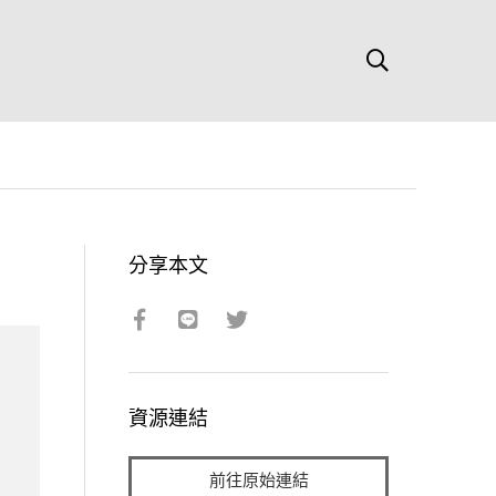
分享本文
資源連結
前往原始連結