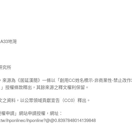
A33地灣
研究所
，來源為《居延漢簡》一條以「創用CC姓名標示-非商業性-禁止改作3
.0 TW）」授權條款釋出，其餘來源之釋文權利保留。
文之資料，以公眾領域貢獻宣告（CC0）釋出。
授權申請」網站申請授權，網址：
edu.tw/ihponlinec/ihponline?@@0.8397848014139848