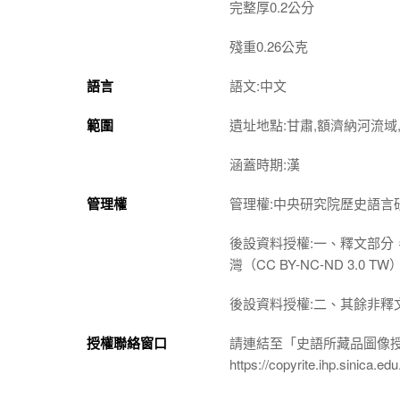
完整厚0.2公分
殘重0.26公克
語言
語文:中文
範圍
遺址地點:甘肅,額濟納河流域,
涵蓋時期:漢
管理權
管理權:中央研究院歷史語言
後設資料授權:一、釋文部分
灣（CC BY-NC-ND 3
後設資料授權:二、其餘非釋
授權聯絡窗口
請連結至「史語所藏品圖像
https://copyrite.ihp.sinica.