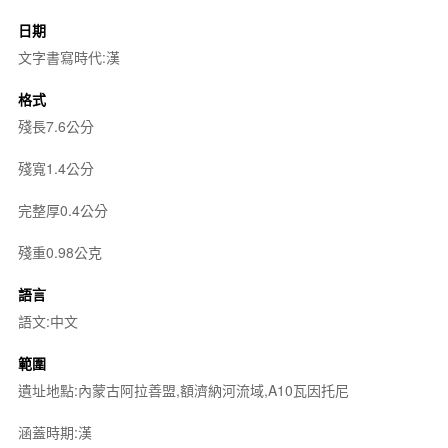
日期
文字書寫時代:漢
格式
殘長7.6公分
殘寬1.4公分
完整厚0.4公分
殘重0.98公克
語言
語文:中文
範圍
遺址地點:內蒙古阿拉善盟,額濟納河流域,A10瓦因托尼
涵蓋時期:漢