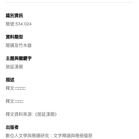
識別資訊
簡號:534.024
資料類型
簡牘及竹木器
主題與關鍵字
居延漢簡
描述
釋文:□□□□
釋文:□□□
釋文資料來源:《居延漢簡》
出版者
數位人文學與簡牘研究：文字釋讀與簡冊復原