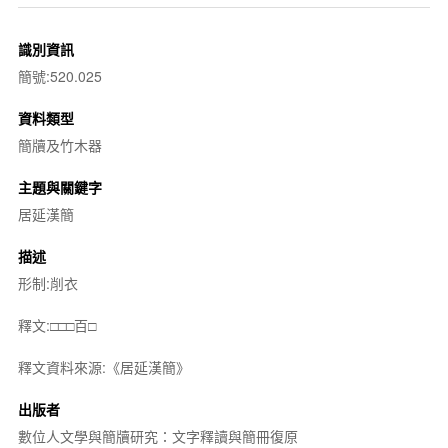
識別資訊
簡號:520.025
資料類型
簡牘及竹木器
主題與關鍵字
居延漢簡
描述
形制:削衣
釋文:□□□百□
釋文資料來源:《居延漢簡》
出版者
數位人文學與簡牘研究：文字釋讀與簡冊復原