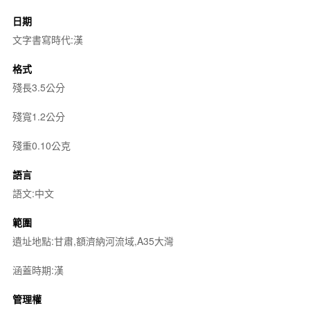
日期
文字書寫時代:漢
格式
殘長3.5公分
殘寬1.2公分
殘重0.10公克
語言
語文:中文
範圍
遺址地點:甘肅,額濟納河流域,A35大灣
涵蓋時期:漢
管理權