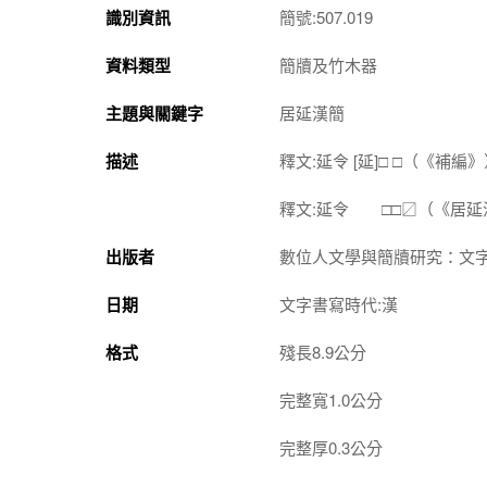
識別資訊
簡號:507.019
資料類型
簡牘及竹木器
主題與關鍵字
居延漢簡
描述
釋文:延令 [延]□ □（《補編
釋文:延令 □□〼（《居延
出版者
數位人文學與簡牘研究：文
日期
文字書寫時代:漢
格式
殘長8.9公分
完整寬1.0公分
完整厚0.3公分