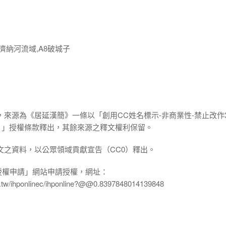
濟納河流域,A8破城子
，來源為《居延漢簡》一條以「創用CC姓名標示-非商業性-禁止改作3
.0 TW）」授權條款釋出，其餘來源之釋文權利保留。
文之資料，以公眾領域貢獻宣告（CC0）釋出。
授權申請」網站申請授權，網址：
edu.tw/ihponlinec/ihponline?@@0.8397848014139848