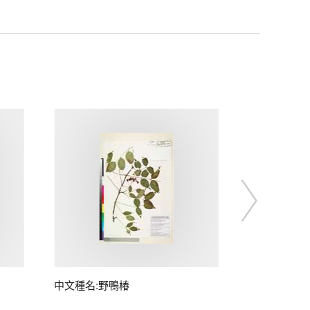
中文種名:野鴨椿