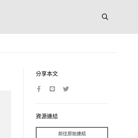
分享本文
資源連結
前往原始連結