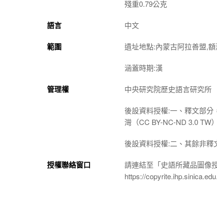
殘重0.79公克
語言
中文
範圍
遺址地點:內蒙古阿拉善盟,額
涵蓋時期:漢
管理權
中央研究院歷史語言研究所
後設資料授權:一、釋文部分
灣（CC BY-NC-ND 3
後設資料授權:二、其餘非釋
授權聯絡窗口
請連結至「史語所藏品圖像
https://copyrite.ihp.sinica.