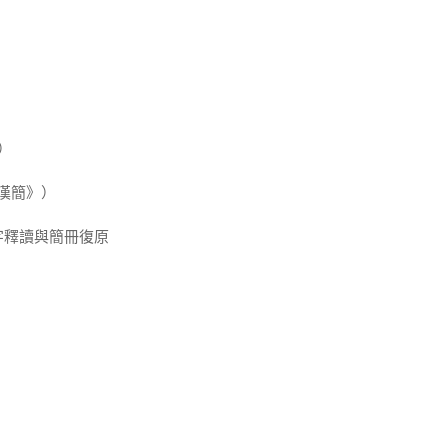
》）
漢簡》）
字釋讀與簡冊復原