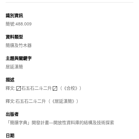
識別資訊
簡號:488.009
資料類型
簡牘及竹木器
主題與關鍵字
居延漢簡
描述
釋文:
石五石二斗二升
（《合校》）
釋文:石五石二斗二升（《居延漢簡》）
出版者
「簡牘字典」開發計畫—開放性資料庫的結構及技術探索
日期