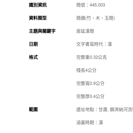
識別資訊
簡號：445.003
資料類型
簡牘(竹、木、玉簡)
主題與關鍵字
居延漢簡
日期
文字書寫時代：漢
格式
完整重0.32公克
殘長4公分
完整寬0.9公分
完整厚0.4公分
範圍
遺址地點：甘肅, 額濟納河流
涵蓋時期：漢