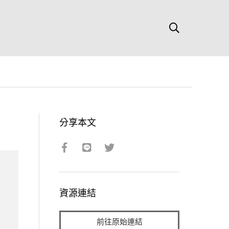
分享本文
資源連結
前往原始連結